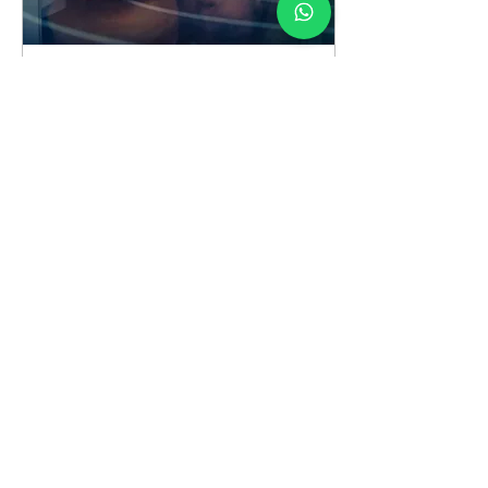
26 Haz 2020
∙
1
dk.
Gerçekten Acıkıyor
Musunuz?
İnsanlar rahatsız veya
memnun olmadıklarını
hissettiklerinde, sorunu
doğrudan
değiştiremeyeceklerini
veya düzeltemeyeceklerini
düşündüğü...
249
0
Daha Fazla Yükle