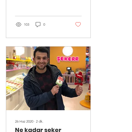
tercih edin: İlk birkaç gün,
ameliyat bölgesine baskı...
103
0
26 Haz 2020
∙
2
dk.
Ne kadar seker