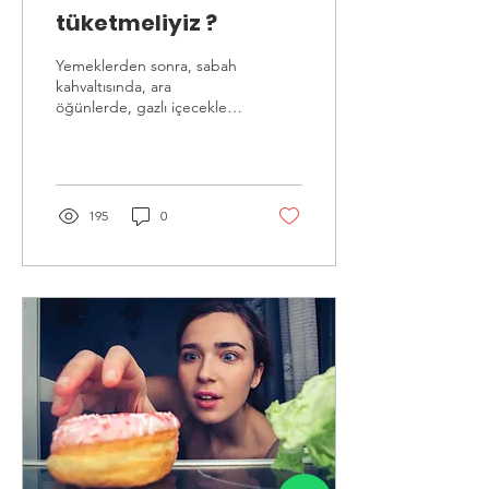
tüketmeliyiz ?
Yemeklerden sonra, sabah
kahvaltısında, ara
öğünlerde, gazlı içecekler
ile hepimiz gün içerisinde
farketmeden belirlenen
sınırların...
195
0